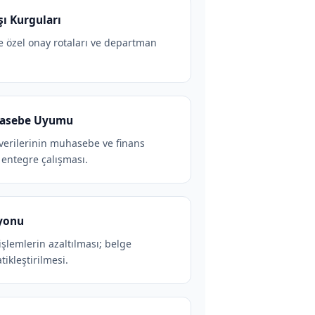
şı Kurguları
e özel onay rotaları ve departman
hasebe Uyumu
 verilerinin muhasebe ve finans
 entegre çalışması.
yonu
işlemlerin azaltılması; belge
tikleştirilmesi.