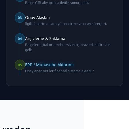
Belge GİB altyapısına iletilir, sonuç alınır.
Onay Akışları
03
İlgili departmanlara yönlendirme ve onay süreçleri.
Arşivleme & Saklama
04
Belgeler dijital ortamda arşivlenir, ibraz edilebilir hale
gelir.
ERP / Muhasebe Aktarımı
05
Onaylanan veriler finansal sisteme aktarılır.