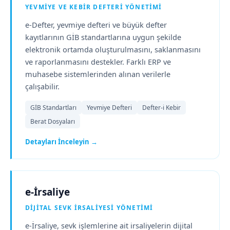
YEVMIYE VE KEBIR DEFTERI YÖNETIMI
e-Defter, yevmiye defteri ve büyük defter
kayıtlarının GİB standartlarına uygun şekilde
elektronik ortamda oluşturulmasını, saklanmasını
ve raporlanmasını destekler. Farklı ERP ve
muhasebe sistemlerinden alınan verilerle
çalışabilir.
GİB Standartları
Yevmiye Defteri
Defter-i Kebir
Berat Dosyaları
Detayları İnceleyin →
e-İrsaliye
DIJITAL SEVK İRSALIYESI YÖNETIMI
e-İrsaliye, sevk işlemlerine ait irsaliyelerin dijital