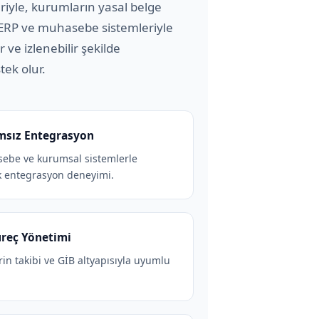
yle, kurumların yasal belge
ı ERP ve muhasebe sistemleriyle
 ve izlenebilir şekilde
ek olur.
msız Entegrasyon
sebe ve kurumsal sistemlerle
k entegrasyon deneyimi.
reç Yönetimi
erin takibi ve GİB altyapısıyla uyumlu