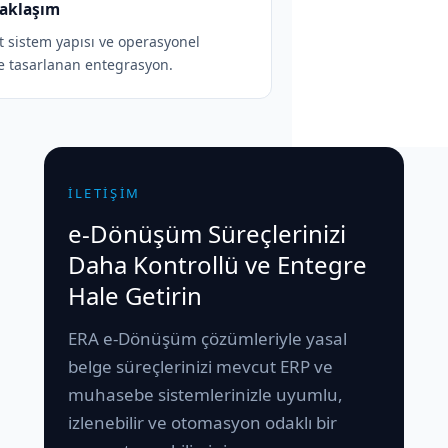
aklaşım
sistem yapısı ve operasyonel
re tasarlanan entegrasyon.
İLETİŞİM
e-Dönüşüm Süreçlerinizi
Daha Kontrollü ve Entegre
Hale Getirin
ERA e-Dönüşüm çözümleriyle yasal
belge süreçlerinizi mevcut ERP ve
muhasebe sistemlerinizle uyumlu,
izlenebilir ve otomasyon odaklı bir