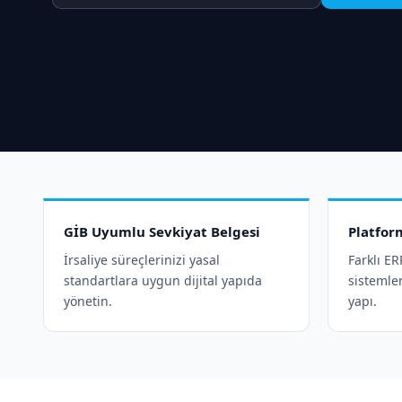
GİB Uyumlu Sevkiyat Belgesi
Platfor
İrsaliye süreçlerinizi yasal
Farklı E
standartlara uygun dijital yapıda
sistemle
yönetin.
yapı.