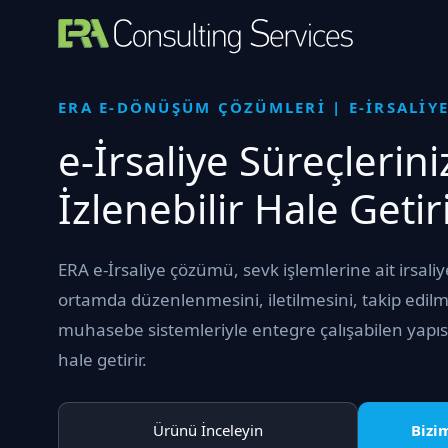
İçeriğe
atla
ERA E-DÖNÜŞÜM ÇÖZÜMLERİ | E-İRSALİY
e-İrsaliye Süreçlerini
İzlenebilir Hale Getir
ERA e-İrsaliye çözümü, sevk işlemlerine ait irsaliy
ortamda düzenlenmesini, iletilmesini, takip edilme
muhasebe sistemleriyle entegre çalışabilen yapısıy
hale getirir.
Ürünü İnceleyin
Bizi