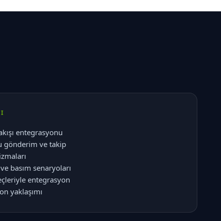
I
e akışı entegrasyonu
u gönderim ve takip
izmaları
ve basım senaryoları
eçleriyle entegrasyon
on yaklaşımı