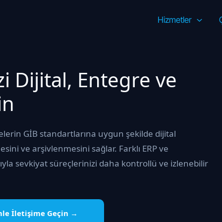
Hizmetler
E
zi Dijital, Entegre ve
in
elerin GİB standartlarına uygun şekilde dijital
sini ve arşivlenmesini sağlar. Farklı ERP ve
la sevkiyat süreçlerinizi daha kontrollü ve izlenebilir
mle İletişime Geçin →