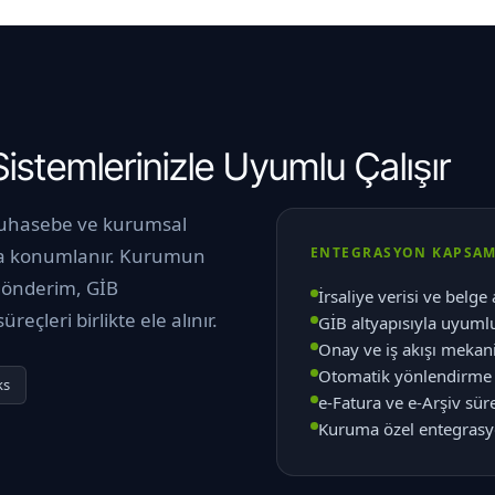
temlerinizle Uyumlu Çalışır
muhasebe ve kurumsal
ıda konumlanır. Kurumun
ENTEGRASYON KAPSAM
 gönderim, GİB
İrsaliye verisi ve belg
çleri birlikte ele alınır.
GİB altyapısıyla uyuml
Onay ve iş akışı mekan
Otomatik yönlendirme 
ks
e-Fatura ve e-Arşiv sür
Kuruma özel entegrasy