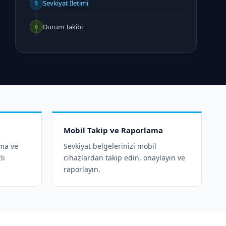
Sevkiyat İletimi
5
Durum Takibi
6
Mobil Takip ve Raporlama
ama ve
Sevkiyat belgelerinizi mobil
lı
cihazlardan takip edin, onaylayın ve
raporlayın.