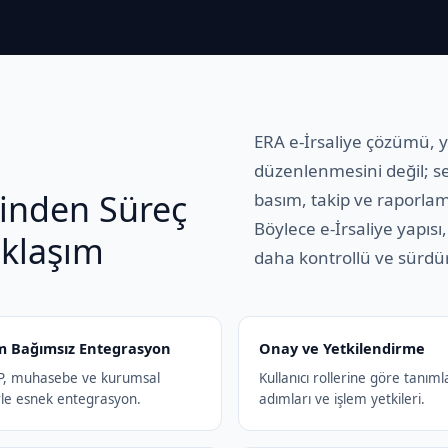
ERA e-İrsaliye çözümü, y
düzenlenmesini değil; se
minden Süreç
basım, takip ve raporlama
Böylece e-İrsaliye yapıs
aklaşım
daha kontrollü ve sürdürü
m Bağımsız Entegrasyon
Onay ve Yetkilendirme
RP, muhasebe ve kurumsal
Kullanıcı rollerine göre tanım
rle esnek entegrasyon.
adımları ve işlem yetkileri.