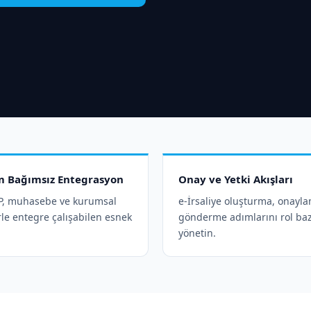
m Bağımsız Entegrasyon
Onay ve Yetki Akışları
RP, muhasebe ve kurumsal
e-İrsaliye oluşturma, onayl
rle entegre çalışabilen esnek
gönderme adımlarını rol baz
yönetin.