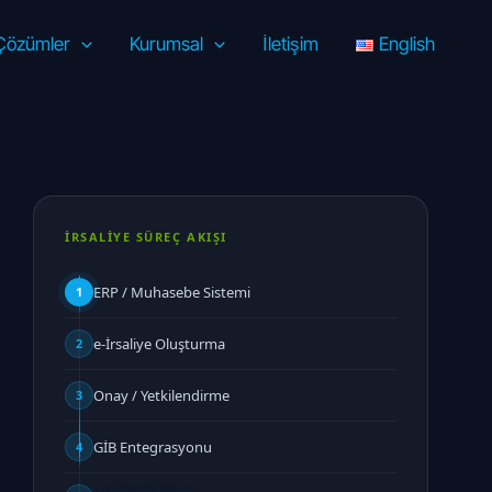
Çözümler
Kurumsal
İletişim
English
İRSALİYE SÜREÇ AKIŞI
ERP / Muhasebe Sistemi
1
e-İrsaliye Oluşturma
2
Onay / Yetkilendirme
3
GİB Entegrasyonu
4