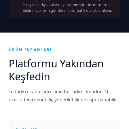
listeye alındıysa sistem yenileme sürecini durdurur;
bildirim ve form gönderimi otomatik olarak sonlanır.
ÜRÜN EKRANLARI
Platformu Yakından
Keşfedin
Tedarikçi kabul sürecinin her adımı Vendor IQ
üzerinden izlenebilir, yönetilebilir ve raporlanabilir.