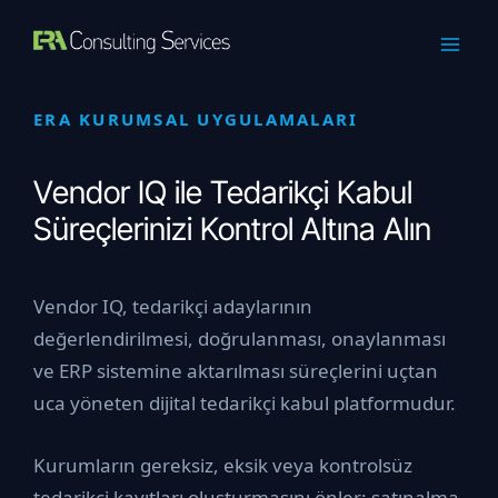
İçeriğe
atla
ERA KURUMSAL UYGULAMALARI
Vendor IQ ile Tedarikçi Kabul
Süreçlerinizi Kontrol Altına Alın
Vendor IQ, tedarikçi adaylarının
değerlendirilmesi, doğrulanması, onaylanması
ve ERP sistemine aktarılması süreçlerini uçtan
uca yöneten dijital tedarikçi kabul platformudur.
Kurumların gereksiz, eksik veya kontrolsüz
tedarikçi kayıtları oluşturmasını önler; satınalma,