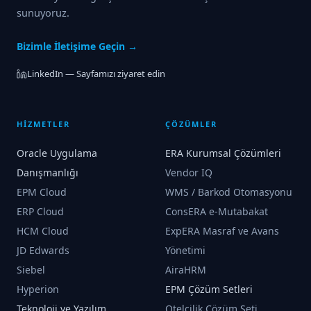
sunuyoruz.
Bizimle İletişime Geçin →
LinkedIn — Sayfamızı ziyaret edin
HİZMETLER
ÇÖZÜMLER
Oracle Uygulama
ERA Kurumsal Çözümleri
Danışmanlığı
Vendor IQ
EPM Cloud
WMS / Barkod Otomasyonu
ERP Cloud
ConsERA e-Mutabakat
HCM Cloud
ExpERA Masraf ve Avans
JD Edwards
Yönetimi
Siebel
AiraHRM
Hyperion
EPM Çözüm Setleri
Teknoloji ve Yazılım
Otelcilik Çözüm Seti