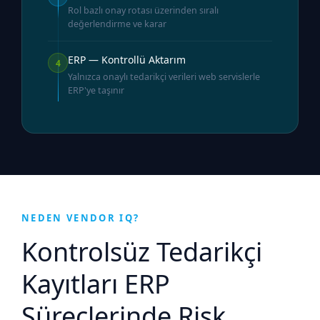
Rol bazlı onay rotası üzerinden sıralı
değerlendirme ve karar
ERP — Kontrollü Aktarım
4
Yalnızca onaylı tedarikçi verileri web servislerle
ERP'ye taşınır
NEDEN VENDOR IQ?
Kontrolsüz Tedarikçi
Kayıtları ERP
Süreçlerinde Risk