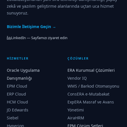
zekâ ve yazılım geliştirme alanlarında uçtan uca hizmet
sunuyoruz.
Bizimle İletişime Geçin →
LinkedIn — Sayfamızı ziyaret edin
HİZMETLER
ÇÖZÜMLER
Oracle Uygulama
ERA Kurumsal Çözümleri
Danışmanlığı
Vendor IQ
EPM Cloud
WMS / Barkod Otomasyonu
ERP Cloud
ConsERA e-Mutabakat
HCM Cloud
ExpERA Masraf ve Avans
JD Edwards
Yönetimi
Siebel
AiraHRM
Hyperion
EPM Çözüm Setleri