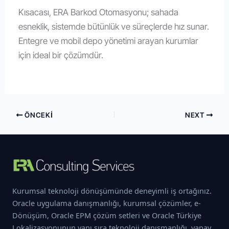
Kısacası, ERA Barkod Otomasyonu; sahada
esneklik, sistemde bütünlük ve süreçlerde hız sunar.
Entegre ve mobil depo yönetimi arayan kurumlar
için ideal bir çözümdür.
ÖNCEKI
NEXT
Kurumsal teknoloji dönüşümünde deneyimli iş ortağınız.
Oracle uygulama danışmanlığı, kurumsal çözümler, e-
Dönüşüm, Oracle EPM çözüm setleri ve Oracle Türkiye
Lokalizasyonunun yanı sıra teknoloji danışmanlığı, yapay