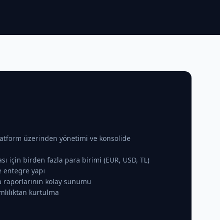
platform üzerinden yönetimi ve konsolide
sı için birden fazla para birimi (EUR, USD, TL)
le entegre yapı
ma raporlarının kolay sunumu
mlılıktan kurtulma