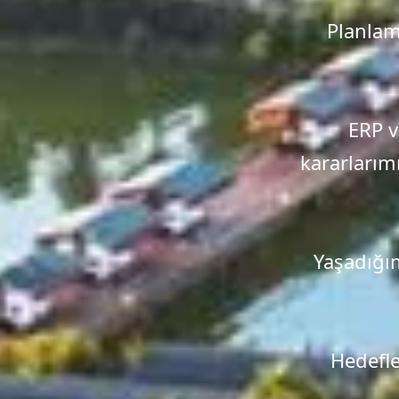
Planlam
ERP v
kararlarım
Yaşadığım
Hedefle