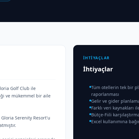
İHTIYAÇLAR
İhtiyaçlar
Tüm otellerin tek bir 
loria Golf Club ile
raporlanması
liği ve mükemmel bir aile
Gelir ve gider planlama
Farklı veri kaynakları i
Bütçe-Fiili karşılaştır
 Gloria Serenity Resort'u
Excel kullanımına bağı
tmıştır.