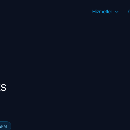
Hizmetler
ts
 EPM