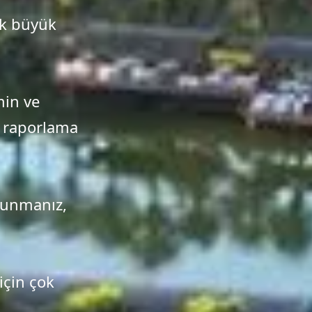
ak büyük
min ve
n raporlama
 sunmanız,
için çok