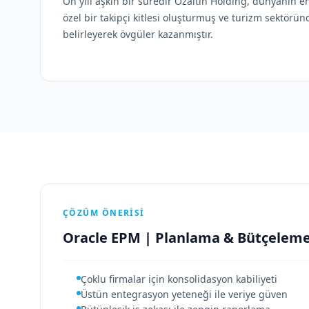
On yılı aşkın bir süredir Özaltın Holding, dünyanın e
özel bir takipçi kitlesi oluşturmuş ve turizm sektörün
belirleyerek övgüler kazanmıştır.
ÇÖZÜM ÖNERISI
Oracle EPM | Planlama & Bütçelem
Çoklu firmalar için konsolidasyon kabiliyeti
Üstün entegrasyon yeteneği ile veriye güven