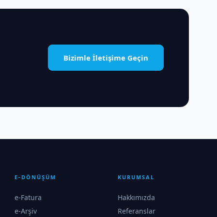
Bizimle İletişime Geçin
E-DÖNÜŞÜM
KURUMSAL
e-Fatura
Hakkımızda
e-Arşiv
Referanslar