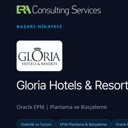
İçeriğe
atla
BAŞARI HIKAYESI
Gloria Hotels & Resor
Oracle EPM | Planlama ve Bütçeleme
Otelcilik ve Turizm
EPM Planlama & Bütçeleme
Oracle