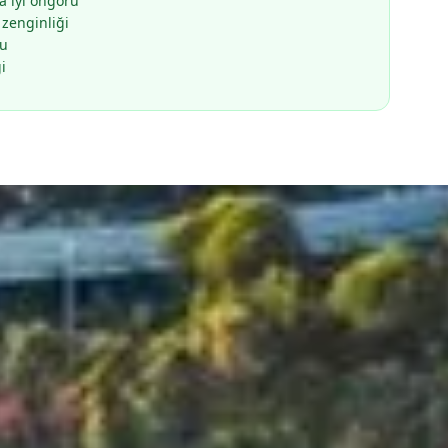
a iyi öngörü
 zenginliği
nu
i