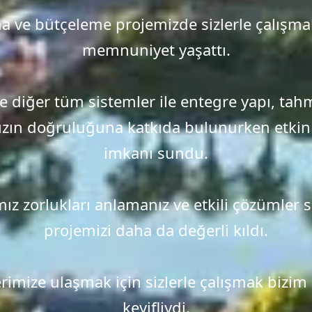
a ve bütçeleme projemizde sizlerle çalışm
memnuniyet yaşattı.
e diğer tüm sistemler ile entegre yapı, tah
ızın doğruluğuna katkıda bulunurken etki
imkanı sundu.
ız zorlukları anlamanız ve etkili çözümler
projemizi daha da değerli kıldı.
rimize ulaşmak için sizlerle çalışmak bizim 
keyifliydi.