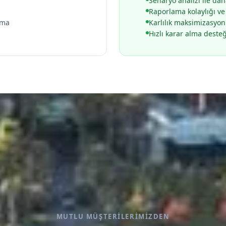
Senaryo analizi ile dah
Raporlama kolaylığı ve
şma
Karlılık maksimizasyo
Hızlı karar alma desteğ
MUTLU MÜŞTERILERIMIZDEN